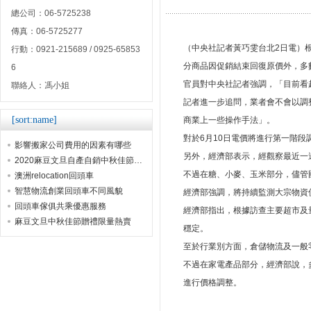
總公司：06-5725238
傳真：06-5725277
（中央社記者黃巧雯台北2日電）
行動：0921-215689 / 0925-65853
分商品因促銷結束回復原價外，多
6
官員對中央社記者強調，「目前看
聯絡人：馮小姐
記者進一步追問，業者會不會以調
[sort:name]
商業上一些操作手法」。
對於6月10日電價將進行第一階
影響搬家公司費用的因素有哪些
另外，經濟部表示，經觀察最近一
2020麻豆文旦自產自銷中秋佳節贈禮首選
不過在糖、小麥、玉米部分，儘管
澳洲relocation回頭車
智慧物流創業回頭車不同風貌
經濟部強調，將持續監測大宗物資
回頭車傢俱共乘優惠服務
經濟部指出，根據訪查主要超市及
麻豆文旦中秋佳節贈禮限量熱賣
穩定。
至於行業別方面，倉儲物流及一般
不過在家電產品部分，經濟部說，
進行價格調整。