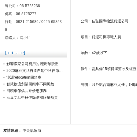
總公司：06-5725238
傳真：06-5725277
公司：佳弘國際物流貨運公司
行動：0921-215689 / 0925-65853
6
項目：貨運司機專職人員
聯絡人：馮小姐
[sort:name]
年齡：42歲以下
影響搬家公司費用的因素有哪些
條件：需具備15頓貨運駕照及經
2020麻豆文旦自產自銷中秋佳節贈禮首選
澳洲relocation回頭車
智慧物流創業回頭車不同風貌
說明：以戶籍台南麻豆尤佳，外縣市
回頭車傢俱共乘優惠服務
麻豆文旦中秋佳節贈禮限量熱賣
友情連結：
中央氣象局