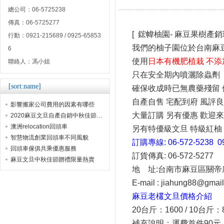
總公司：06-5725238
傳真：06-5725277
[ 鋐幃柚園- 麻豆果樹產銷班
行動：0921-215689 / 0925-65853
我們的柚子園位於台南麻豆
6
使用
日本有機肥植栽 不添
聯絡人：馮小姐
只在安全期內噴灑除蟲劑
[sort:name]
確保收成時已無農藥殘留
自產自售 宅配到府 風評良
影響搬家公司費用的因素有哪些
大量訂購 另有優惠 歡迎
2020麻豆文旦自產自銷中秋佳節贈禮首選
澳洲relocation回頭車
另有特優級文旦 特級紅柚
智慧物流創業回頭車不同風貌
訂購專線: 06-572-5238 0
回頭車傢俱共乘優惠服務
訂貨傳真: 06-572-5277
麻豆文旦中秋佳節贈禮限量熱賣
地 址:台南市麻豆區關帝廟
E-mail : jiahung88@gmai
麻豆老欉文旦價格介紹
20台斤：1600 /
10台斤：8
補充說明：運費首件90元