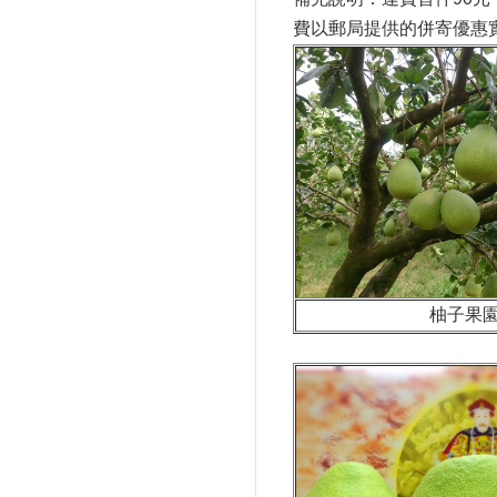
費以郵局提供的併寄優惠
柚子果