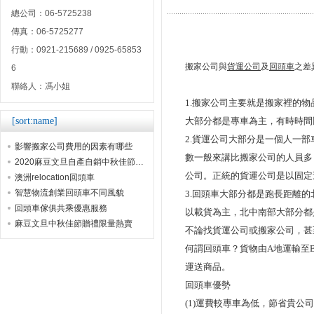
總公司：06-5725238
傳真：06-5725277
行動：0921-215689 / 0925-65853
搬家公司與
貨運公司
及
回頭車
之差
6
聯絡人：馮小姐
1.
搬家公司主要就是搬家裡的物
[sort:name]
大部分都是專車為主
，
有時時間
2.
貨運公司大部分是一個人一部
影響搬家公司費用的因素有哪些
數一般來講比搬家公司的人員多
2020麻豆文旦自產自銷中秋佳節贈禮首選
公司
。
正統的貨運公司是以固定
澳洲relocation回頭車
智慧物流創業回頭車不同風貌
3.
回頭車大部分都是跑長距離的
回頭車傢俱共乘優惠服務
以載貨為主
，
北中南部大部分都
麻豆文旦中秋佳節贈禮限量熱賣
不論找貨運公司或搬家公司
，
甚
何謂回頭車？貨物由
A
地運輸至
運送商品
。
回頭車優勢
(1)
運費較專車為低
，
節省貴公司