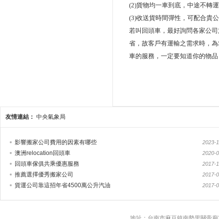
(2)
貨物均一車到底
，
中途不轉運
(3)
收送貨時間彈性
，
可配合貴公
若
叫回頭車，最好詢問各家公司
省，故客戶有運輸之需求時，為
車的服務，一定要知道你的物品
友情連結：
中央氣象局
影響搬家公司費用的因素有哪些
2023-1
澳洲relocation回頭車
2020-0
回頭車傢俱共乘優惠服務
2017-1
推薦選擇優秀搬家公司
2017-0
貨運公司靠這招年省4500萬公升汽油
2017-0
地址：台南市麻豆鎮南勢里關帝廟2