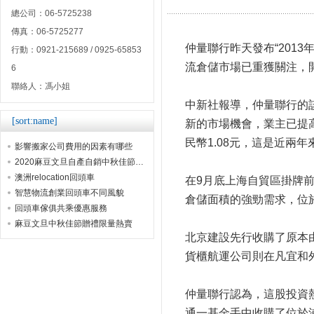
總公司：06-5725238
傳真：06-5725277
仲量聯行昨天發布“201
行動：0921-215689 / 0925-65853
流倉儲市場已重獲關注，
6
聯絡人：馮小姐
中新社報導，仲量聯行的
[sort:name]
新的市場機會，業主已提
民幣1.08元，這是近兩
影響搬家公司費用的因素有哪些
2020麻豆文旦自產自銷中秋佳節贈禮首選
澳洲relocation回頭車
在9月底上海自貿區掛牌
智慧物流創業回頭車不同風貌
倉儲面積的強勁需求，位
回頭車傢俱共乘優惠服務
麻豆文旦中秋佳節贈禮限量熱賣
北京建設先行收購了原本由C
貨櫃航運公司則在凡宜和外
仲量聯行認為，這股投資熱
通一基金手中收購了位於