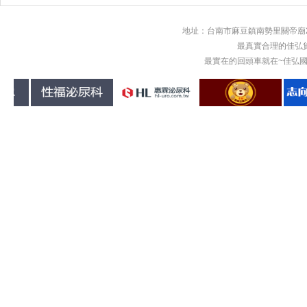
地址：台南市麻豆鎮南勢里關帝廟2
最真實合理的佳弘
最實在的回頭車就在~佳弘國際物流回