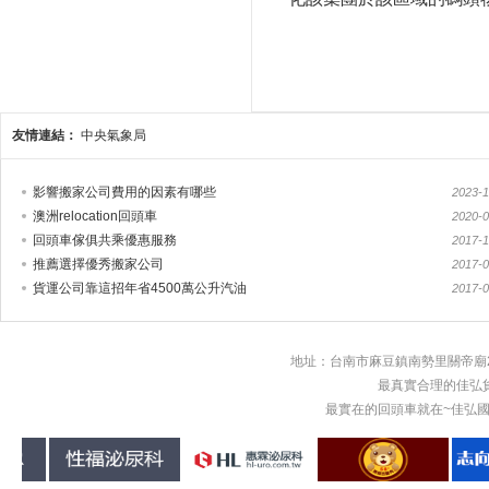
友情連結：
中央氣象局
影響搬家公司費用的因素有哪些
2023-1
澳洲relocation回頭車
2020-0
回頭車傢俱共乘優惠服務
2017-1
推薦選擇優秀搬家公司
2017-0
貨運公司靠這招年省4500萬公升汽油
2017-0
地址：台南市麻豆鎮南勢里關帝廟2
最真實合理的佳弘
最實在的回頭車就在~佳弘國際物流回