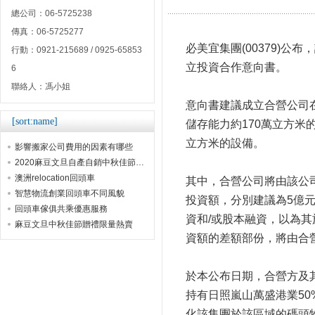
總公司：06-5725238
傳真：06-5725277
必美宜集團(00379)
行動：0921-215689 / 0925-65853
立投資合作意向書。
6
聯絡人：馮小姐
意向書建議成立合營公司
[sort:name]
儲存能力約170萬立方米
立方米的設備。
影響搬家公司費用的因素有哪些
2020麻豆文旦自產自銷中秋佳節贈禮首選
澳洲relocation回頭車
其中，合營公司將由該公司
智慧物流創業回頭車不同風貌
投資額，分別建議為5億元
回頭車傢俱共乘優惠服務
資和/或股本融資，以為
麻豆文旦中秋佳節贈禮限量熱賣
資額的差額部份，將由合
於本公布日期，合營方及其
持有日照嵐山萬盛港業5
化該集團於該區域的碼頭