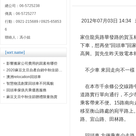
總公司：06-5725238
傳真：06-5725277
2012年07月03日 14:
行動：0921-215689 / 0925-65853
6
家住龍吳路華發路的賀玉
聯絡人：馮小姐
下車，想再坐“回頭車”
[sort:name]
高興。賀先生昨天致電本
影響搬家公司費用的因素有哪些
不少車 來回走向不一樣
2020麻豆文旦自產自銷中秋佳節贈禮首選
澳洲relocation回頭車
智慧物流創業回頭車不同風貌
在本市千余條公交線路中
回頭車傢俱共乘優惠服務
道路實行單向通行，不少
麻豆文旦中秋佳節贈禮限量熱賣
乘客帶來不便。15路南
移至衡山路處的宛平路上
路、宜山路、田林路。
回頭車 方便乘車少走路