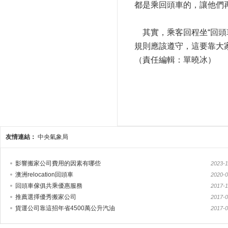
都是乘回頭車的，讓他們
其實，乘客回程坐“回頭
規則應該遵守，這要靠大
（責任編輯：單曉冰）
友情連結：
中央氣象局
影響搬家公司費用的因素有哪些
2023-1
澳洲relocation回頭車
2020-0
回頭車傢俱共乘優惠服務
2017-1
推薦選擇優秀搬家公司
2017-0
貨運公司靠這招年省4500萬公升汽油
2017-0