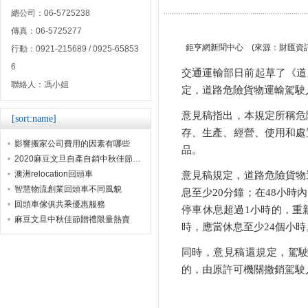
總公司：06-5725238
傳真：06-5725277
鉅亨網新聞中心 (來源：財匯資訊) 20
行動：0921-215689 / 0925-65853
6
交通運輸部日前起草了《道
聯絡人：馮小姐
定，道路危險貨物運輸駕駛
意見稿指出，本規定所稱危
[sort:name]
存、生產、經營、使用和處
影響搬家公司費用的因素有哪些
品。
2020麻豆文旦自產自銷中秋佳節贈禮首選
澳洲relocation回頭車
意見稿規定，道路危險貨物
智慧物流創業回頭車不同風貌
息至少20分鐘；在48小時
回頭車傢俱共乘優惠服務
停車休息超過1小時的，重
麻豆文旦中秋佳節贈禮限量熱賣
時，應當休息至少24個小時
同時，意見稿還規定，駕
的，由原許可機關撤銷駕駛