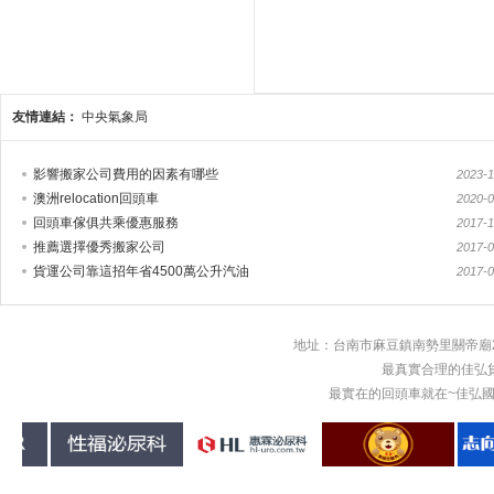
友情連結：
中央氣象局
影響搬家公司費用的因素有哪些
2023-1
澳洲relocation回頭車
2020-0
回頭車傢俱共乘優惠服務
2017-1
推薦選擇優秀搬家公司
2017-0
貨運公司靠這招年省4500萬公升汽油
2017-0
地址：台南市麻豆鎮南勢里關帝廟2
最真實合理的佳弘
最實在的回頭車就在~佳弘國際物流回